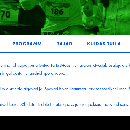
PROGRAMM
RAJAD
KUIDAS TULLA
rima rahvajooksuna tuntud Tartu Maastikumaraton tutvustab osalejatele k
leb igal aastal tuhandeid spordisõpru.
 km distantsid algavad ja lõpevad Elvas Tartumaa Tervisespordikeskuses. 
vad lisaks põhidistantsidele Heateo jooks ja lastejooksud. Soovijad saava