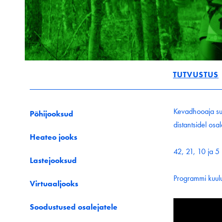
TUTVUSTUS
Kevadhooaja suu
Põhijooksud
distantsidel osa
Heateo jooks
42, 21, 10 ja 5
Lastejooksud
Programmi kuulu
Virtuaaljooks
Soodustused osalejatele