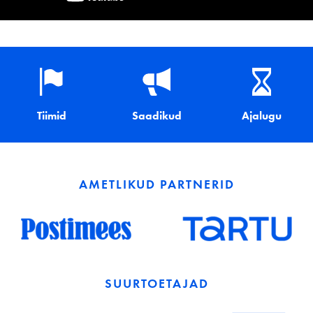
Tiimid
Saadikud
Ajalugu
AMETLIKUD PARTNERID
SUURTOETAJAD