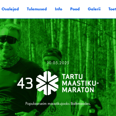
Osalejad
Tulemused
Info
Pood
Galerii
Toe
10.05.2025
Populaarseim maastikujooks Baltimaades.