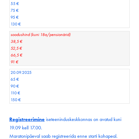
55 €
75 €
95 €
130 €
soodushind (kuni 18a/pensionärid)
38,5 €
52,5 €
66,5 €
91 €
20.09.2025
65 €
90 €
110 €
150 €
Registreerimine
iseteeninduskeskkonnas on avatud kuni
19.09 kell 17.00.
Maratonipäeval saab registreerida enne starti kohapeal.