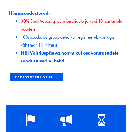
Hinnasoodustused:
30% Eesti Vabariigi pensionäridele ja kuni 18-aastastele
noortele
10% soodustus gruppidele, kui registreerub korraga
vähemalt 10 inimest
NB! Võistluspäeva hommikul osavõtutasudele
soodustused ei kehti!
REGISTREERI SIIN →