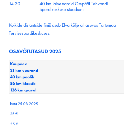
14.30
40 km lainestardid Otepääl Tehvandi
Spordikeskuse staadionil
Kõikide distantside finiš asub Elva külje all asuvas Tartumaa
Tervisespordikeskuses.
OSAVÕTUTASUD 2025
Kuupäev
21 km veerand
40 km poolik
86 km klassik
126 km gravel
kuni 25.08.2025
35 €
55 €