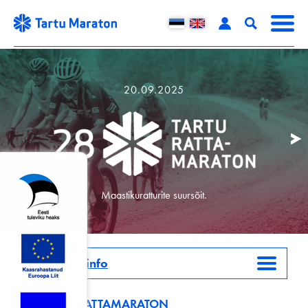
20.09.2025
Maastikuratturite suursõit.
Täiendav info
28. TARTU RATTAMARATON