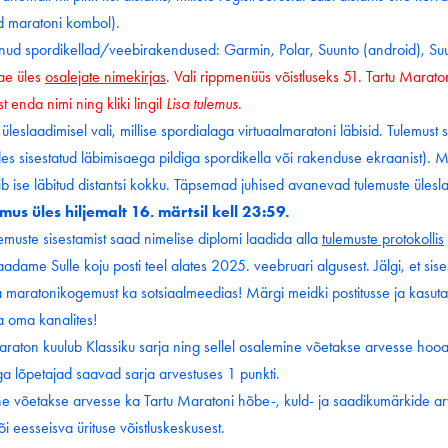
d maratoni kombol).
nud spordikellad/veebirakendused: Garmin, Polar, Suunto (android), Suu
ae üles
osalejate nimekirjas
.
Vali rippmenüüs võistluseks 51. Tartu Maraton
t enda nimi ning kliki lingil
Lisa tulemus
.
leslaadimisel vali, millise spordialaga virtuaalmaratoni läbisid. Tulemust sa
es sisestatud läbimisaega pildiga spordikella või rakenduse ekraanist). 
 ise läbitud distantsi kokku. Täpsemad juhised avanevad tulemuste ülesl
mus üles hiljemalt 16. märtsil kell 23:59.
lemuste sisestamist saad nimelise diplomi laadida alla
tulemuste protokollis
adame Sulle koju posti teel alates 2025. veebruari algusest. Jälgi, et sis
maratonikogemust ka sotsiaalmeedias! Märgi meidki postitusse ja kasuta
a oma kanalites!
araton kuulub Klassiku sarja ning sellel osalemine võetakse arvesse hooa
a lõpetajad saavad sarja arvestuses 1 punkti.
 võetakse arvesse ka Tartu Maratoni hõbe-, kuld- ja saadikumärkide arve
õi eesseisva ürituse võistluskeskusest.