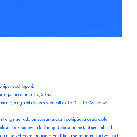
toniperioodi lõpuni.
orraga minimaalselt 6,3 km.
atamine) ning läbi distants vahemikus 16.01 - 16.03. Soovi
, mil originaalrada on suusamaratoni põhipäeva osalejatele!
alusel ka kuupäev ja kellaaeg. Jälgi seadmelt, et sinu läbitud
orraga ning vahepeal peatudes väldi kella seismapanekut (va juhul