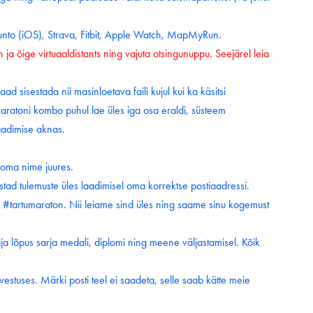
nto (iOS), Strava, Fitbit, Apple Watch, MapMyRun.
 ja õige virtuaaldistants ning vajuta otsingunuppu. Seejärel leia
ad sisestada nii masinloetava faili kujul kui ka käsitsi
Maratoni kombo puhul lae üles iga osa eraldi, süsteem
aadimise aknas.
oma nime juures.
estad tulemuste üles laadimisel oma korrektse postiaadressi.
 #tartumaraton. Nii leiame sind üles ning saame sinu kogemust
ja lõpus sarja medali, diplomi ning meene väljastamisel. Kõik
stuses. Märki posti teel ei saadeta, selle saab kätte meie