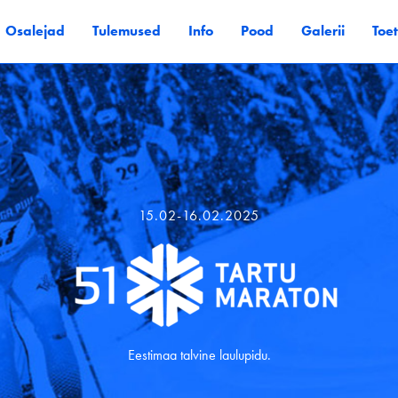
Osalejad
Tulemused
Info
Pood
Galerii
Toe
15.02-16.02.2025
Eestimaa talvine laulupidu.