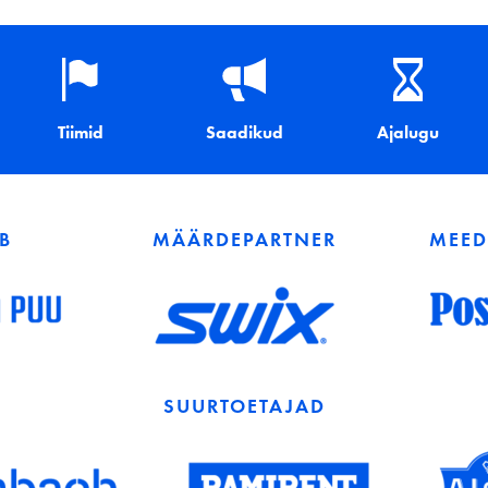
Tiimid
Saadikud
Ajalugu
EB
MÄÄRDEPARTNER
MEED
SUURTOETAJAD