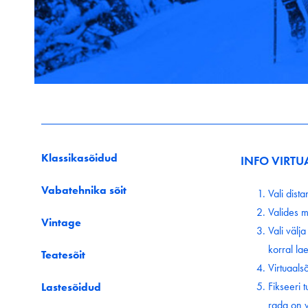
Klassikasõidud
INFO VIRTU
Vabatehnika sõit
Vali dist
Valides m
Vintage
Vali välj
korral lae
Teatesõit
Virtuaals
Fikseeri 
Lastesõidud
rada on v