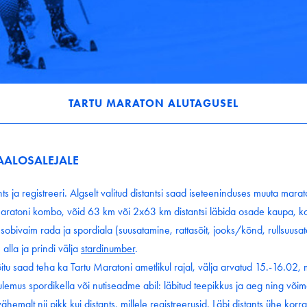
TARTU MARATON ALUTAGUSEL
AALOSALEJALE
ants ja registreeri. Algselt valitud distantsi saad iseteeninduses muuta mara
aratoni kombo, võid 63 km või 2x63 km distantsi läbida osade kaupa, k
a sobivaim rada ja spordiala (suusatamine, rattasõit, jooks/kõnd, rullsuus
 alla ja prindi välja
stardinumber
.
õitu saad teha ka Tartu Maratoni ametlikul rajal, välja arvatud 15.-16.02
tulemus spordikella või nutiseadme abil: läbitud teepikkus ja aeg ning võim
ähemalt nii pikk kui distants, millele registreerusid. Läbi distants ühe k