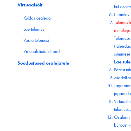
Virtuaalsõit
kui osale
Enamlevi
Kuidas osaleda
Tulemus l
Lae tulemus
nimekirjas
Tulemuse ü
Vaata tulemusi
(täiendad
Virtuaalsõidu juhend
summeerib
Lae tule
Soodustused osalejatele
Pärast tu
Medali sa
Jaga oma 
jagada k
Virtuaalm
tulemuseg
Osalemine
büroost v